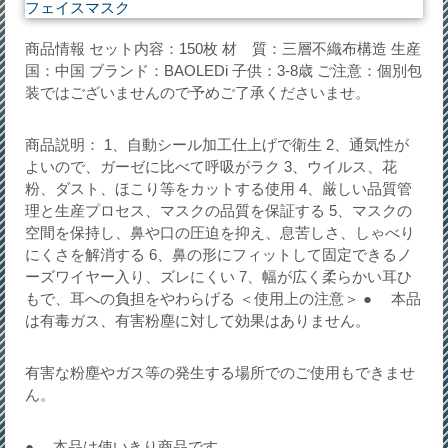
商品情報 セット内容：150枚 材 質：三層不織布構造 生産
国：中国 ブランド：BAOLEDi 子供：3-8歳 ご注意：個別包
装ではございませんので予めご了承くださいませ。
商品説明： 1、自動シール加工仕上げで衛生 2、通気性が
よいので、ガーゼに比べて呼吸がラク 3、ウイルス、花
粉、ダスト、ほこり等をカットする使用 4、厳しい品質管
理と生産プロセス、マスクの品質を保証する 5、マスクの
空間を保持し、鼻や口の圧迫を抑え、息苦しさ、しゃべり
にくさを解消する 6、鼻の形にフィットして固定できるノ
ーズワイヤー入り、ズレにくい 7、幅が広く柔らかい耳ひ
もで、耳への負担をやわらげる ＜使用上の注意＞ ● 本品
は有毒ガス、有害粉塵に対して効果はありません。
有害な粉塵やガス等の発生する場所でのご使用もできませ
ん。
● 本品は使いきり商品です。