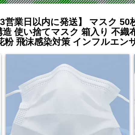
営業日以内に発送】 マスク 50枚
構造 使い捨てマスク 箱入り 不
花粉 飛沫感染対策 インフルエンザ 風