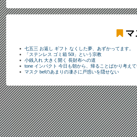
マ
七五三 お返し ギフト なくした夢、あずかってます。
「ステンレス ゴミ箱 50l」という宗教
小銭入れ 大きく開く 長財布への道
tone インパクト 今日も朝から、帰ることばかり考え
マスク befのあまりの凄さに戸惑いを隠せない