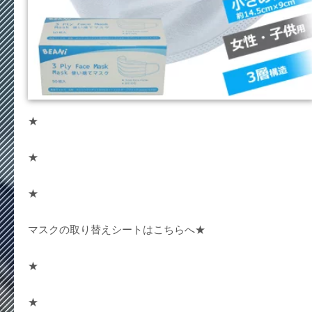
★
★
★
マスクの取り替えシートはこちらへ★
★
★