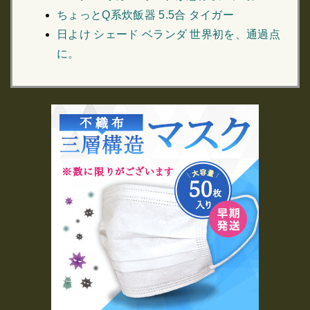
ちょっとQ系炊飯器 5.5合 タイガー
日よけ シェード ベランダ 世界初を、通過点
に。